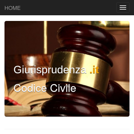
HOME
Giurisprudenza
.it
Codice Civile