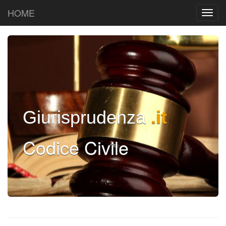
HOME
Giurisprudenza
.it
Codice Civile