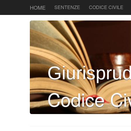
HOME
SENTENZE
CODICE CIVILE
Giurispru
Codice Civ