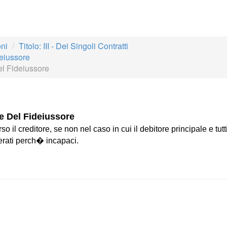
oni
Titolo: III - Dei Singoli Contratti
deiussore
el Fideiussore
re Del Fideiussore
 il creditore, se non nel caso in cui il debitore principale e tutti
berati perch� incapaci.