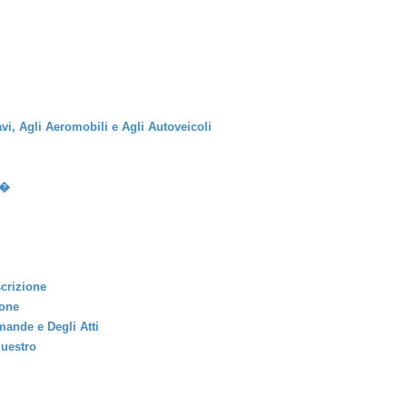
avi, Agli Aeromobili e Agli Autoveicoli
t�
scrizione
ione
mande e Degli Atti
questro