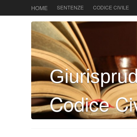
HOME
SENTENZE
CODICE CIVILE
Giurispru
Codice Civ