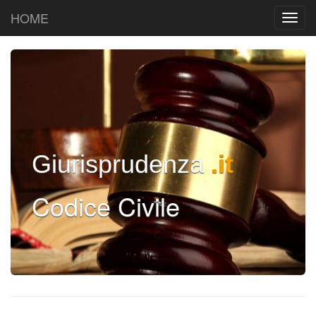
HOME
Giurisprudenza
.it
Codice Civile