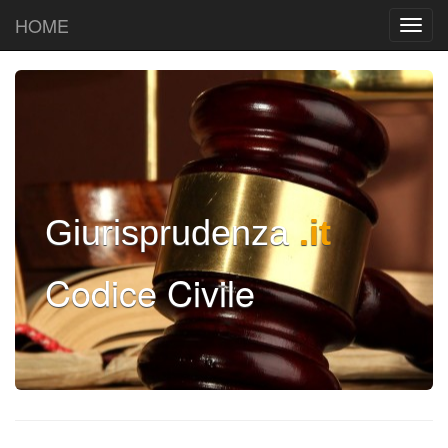
HOME
Giurisprudenza
.it
Codice Civile