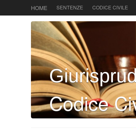
HOME
SENTENZE
CODICE CIVILE
Giurispru
Codice Civ