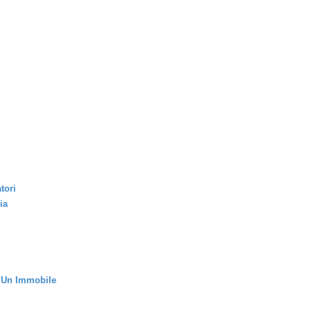
tori
ia
i Un Immobile