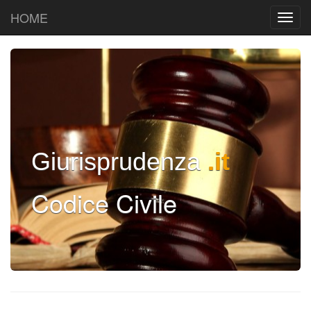
HOME
Giurisprudenza
.it
Codice Civile